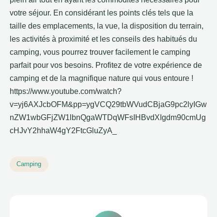
votre séjour. En considérant les points clés tels que la
taille des emplacements, la vue, la disposition du terrain,
les activités à proximité et les conseils des habitués du
camping, vous pourrez trouver facilement le camping
parfait pour vos besoins. Profitez de votre expérience de
camping et de la magnifique nature qui vous entoure !
https://www.youtube.com/watch?
v=yj6AXJcbOFM&pp=ygVCQ29tbWVudCBjaG9pc2lyIGw
nZW1wbGFjZW1lbnQgaWTDqWFsIHBvdXIgdm90cmUg
cHJvY2hhaW4gY2FtcGluZyA_
Camping