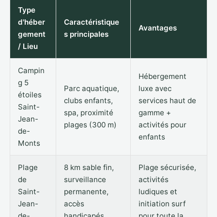
Type
d'héber
Caractéristique
Avantages
gement
s principales
/ Lieu
Campin
Hébergement
g 5
Parc aquatique,
luxe avec
étoiles
clubs enfants,
services haut de
Saint-
spa, proximité
gamme +
Jean-
plages (300 m)
activités pour
de-
enfants
Monts
Plage
8 km sable fin,
Plage sécurisée,
de
surveillance
activités
Saint-
permanente,
ludiques et
Jean-
accès
initiation surf
de-
handicapés,
pour toute la